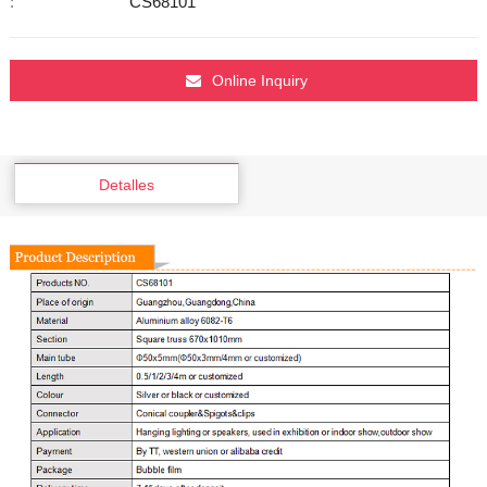
:
CS68101
Online Inquiry
Detalles