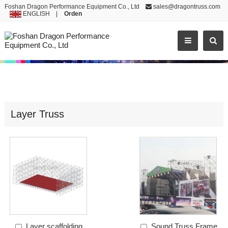
Foshan Dragon Performance Equipment Co., Ltd
sales@dragontruss.com
ENGLISH
|
Orden
LAYER TRUSS
Layer Truss
Layer scaffolding
Sound Truss Frame