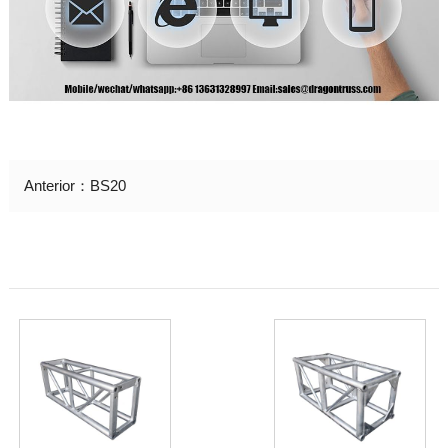
Anterior：
BS20