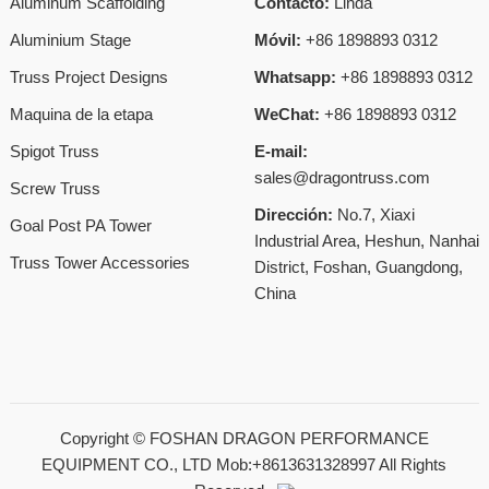
Aluminum Scaffolding
Contacto:
Linda
Aluminium Stage
Móvil:
+86 1898893 0312
Truss Project Designs
Whatsapp:
+86 1898893 0312
Maquina de la etapa
WeChat:
+86 1898893 0312
Spigot Truss
E-mail:
sales@dragontruss.com
Screw Truss
Dirección:
No.7, Xiaxi
Goal Post PA Tower
Industrial Area, Heshun, Nanhai
Truss Tower Accessories
District, Foshan, Guangdong,
China
Copyright ©
FOSHAN DRAGON PERFORMANCE
EQUIPMENT CO., LTD Mob:+8613631328997
All Rights